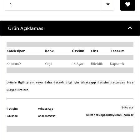
Ürün Açıklaması
Koleksiyon
Renk
Özellik
Cins
Tasarım
Kaptan®
Yeşil
14 Ayar
Bileklik
Kaptan®
Ürünle ilgili gram veya daha detaylı bilgi için Whatsapp iletişim hattından bize
ulaşabilirsiniz.
E-Posta
İletişim
WhatsApp
✉
info@kaptankuyumcu.com.tr
4443558
05494905555