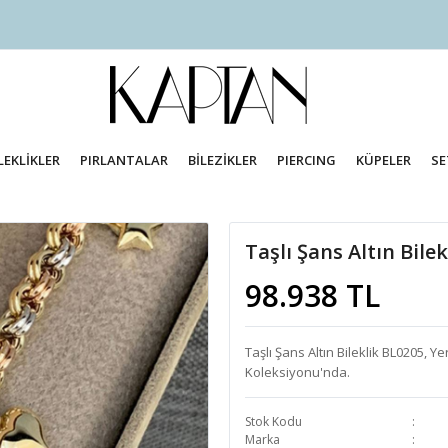
LEKLİKLER
PIRLANTALAR
BİLEZİKLER
PIERCING
KÜPELER
SE
Taşlı Şans Altın Bile
98.938 TL
Taşlı Şans Altın Bileklik BL0205, Y
Koleksiyonu'nda.
Stok Kodu
Marka