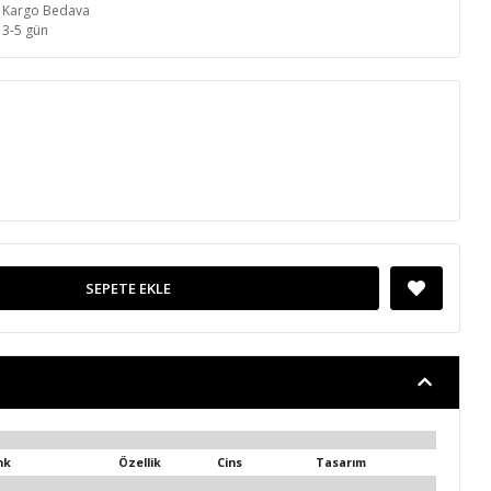
Kargo Bedava
3-5 gün
SEPETE EKLE
nk
Özellik
Cins
Tasarım