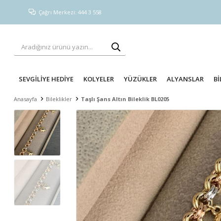
Çağrı Merkezi: 444 3 558
SEVGİLİYE HEDİYE
KOLYELER
YÜZÜKLER
ALYANSLAR
Bİ
Anasayfa
Bileklikler
Taşlı Şans Altın Bileklik BL0205