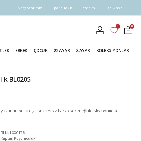
Mağazalarımız
Sipariş Takibi
Yardım
Bize Ulaşın
0
0
TLER
ERKEK
ÇOCUK
22 AYAR
8 AYAR
KOLEKSİYONLAR
klik BL0205
eryüzünün bütün ışıltısı ücretsiz kargo seçeneği ile Sky Boutique
BLKK1000178
Kaptan Kuyumculuk