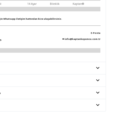
il
14 Ayar
Bileklik
Kaptan®
için Whatsapp iletişim hattından bize ulaşabilirsiniz.
E-Posta
✉
info@kaptankuyumcu.com.tr
5
o