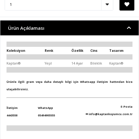
Ürün Açıklaması
Koleksiyon
Renk
Özellik
Cins
Tasarım
Kaptan®
Yeşil
14 Ayar
Bileklik
Kaptan®
Ürünle ilgili gram veya daha detaylı bilgi için Whatsapp iletişim hattından bize
ulaşabilirsiniz.
E-Posta
İletişim
WhatsApp
✉
info@kaptankuyumcu.com.tr
4443558
05494905555