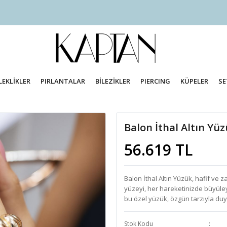
LEKLİKLER
PIRLANTALAR
BİLEZİKLER
PIERCING
KÜPELER
SE
Balon İthal Altın Yü
56.619 TL
Balon İthal Altın Yüzük, hafif ve za
yüzeyi, her hareketinizde büyüleyi
bu özel yüzük, özgün tarzıyla duy
Stok Kodu