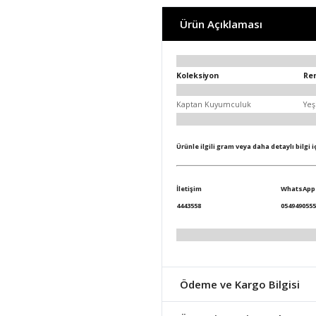
Ürün Açıklaması
Koleksiyon
Re
Kaptan Kuyumculuk
Yeş
Ürünle ilgili gram veya daha detaylı bilgi 
İletişim
WhatsApp
4443558
0549490555
Ödeme ve Kargo Bilgisi