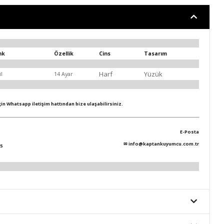
nk
Özellik
Cins
Tasarım
Harf
Yüzük
il
14 Ayar
için Whatsapp iletişim hattından bize ulaşabilirsiniz.
E-Posta
✉
info@kaptankuyumcu.com.tr
5