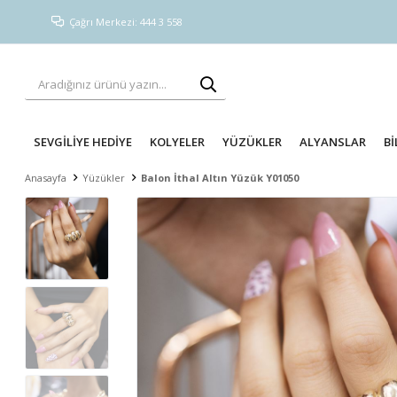
Çağrı Merkezi: 444 3 558
SEVGİLİYE HEDİYE
KOLYELER
YÜZÜKLER
ALYANSLAR
Bİ
Anasayfa
Yüzükler
Balon İthal Altın Yüzük Y01050