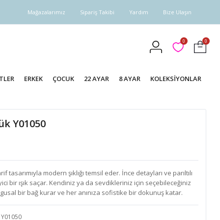
Mağazalarımız
Sipariş Takibi
Yardım
Bize Ulaşın
0
0
TLER
ERKEK
ÇOCUK
22 AYAR
8 AYAR
KOLEKSİYONLAR
zük Y01050
rif tasarımıyla modern şıklığı temsil eder. İnce detayları ve parıltılı
ci bir ışık saçar. Kendiniz ya da sevdikleriniz için seçebileceğiniz
gusal bir bağ kurar ve her anınıza sofistike bir dokunuş katar.
Y01050