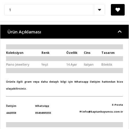
Ürün Açıklaması
Koleksiyon
Renk
Özellik
Cins
Tasarım
Piano Jewellery
Yeşil
14 Ayar
İtalyan
Bileklik
Ürünle ilgili gram veya daha detaylı bilgi için Whatsapp iletişim hattından bize
ulaşabilirsiniz.
E-Posta
İletişim
WhatsApp
✉
info@kaptankuyumcu.com.tr
4443558
05494905555