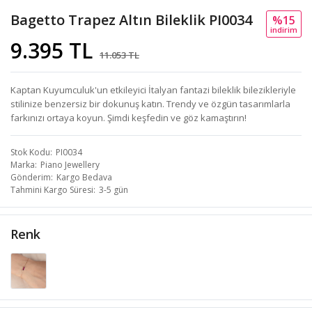
Bagetto Trapez Altın Bileklik PI0034
%15
i̇ndi̇ri̇m
9.395 TL
11.053 TL
Kaptan Kuyumculuk'un etkileyici İtalyan fantazi bileklik bilezikleriyle
stilinize benzersiz bir dokunuş katın. Trendy ve özgün tasarımlarla
farkınızı ortaya koyun. Şimdi keşfedin ve göz kamaştırın!
Stok Kodu
PI0034
Marka
Piano Jewellery
Gönderim
Kargo Bedava
Tahmini Kargo Süresi
3-5 gün
Renk