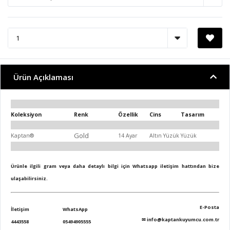
Ürün Açıklaması
Koleksiyon
Renk
Özellik
Cins
Tasarım
Gold
Kaptan®
14 Ayar
Altın Yüzük
Yüzük
Ürünle ilgili gram veya daha detaylı bilgi için Whatsapp iletişim hattından bize
ulaşabilirsiniz.
E-Posta
İletişim
WhatsApp
✉
info@kaptankuyumcu.com.tr
4443558
05494905555