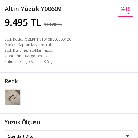
Altın Yüzük Y00609
%15
i̇ndi̇ri̇m
9.495 TL
11.170 TL
Stok Kodu
OZLKPTN1010BLL0000120
Marka
Kaptan Kuyumculuk
Stok Durumu
Stoklarımızda
Gönderim
Kargo Bedava
Tahmini Kargo Süresi
3-5 gün
Renk
Yüzük Ölçüsü