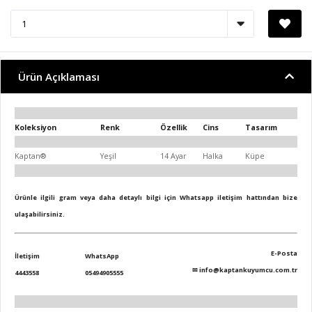
Ürün Açıklaması
Koleksiyon
Renk
Özellik
Cins
Tasarım
Kaptan®
Yeşil
14 Ayar
Halka
Küpe
Ürünle ilgili gram veya daha detaylı bilgi için Whatsapp iletişim hattından bize
ulaşabilirsiniz.
E-Posta
İletişim
WhatsApp
✉
info@kaptankuyumcu.com.tr
4443558
05494905555