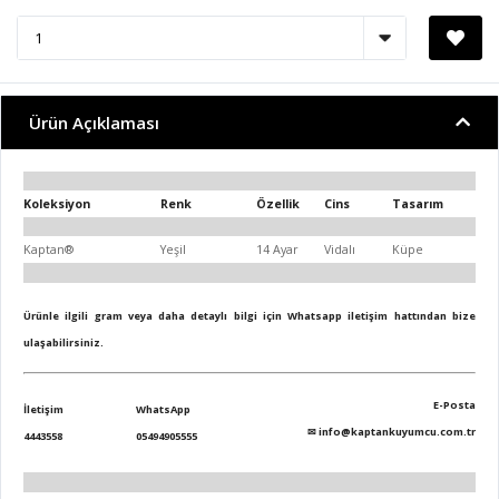
Ürün Açıklaması
Koleksiyon
Renk
Özellik
Cins
Tasarım
Kaptan®
Yeşil
14 Ayar
Vidalı
Küpe
Ürünle ilgili gram veya daha detaylı bilgi için Whatsapp iletişim hattından bize
ulaşabilirsiniz.
E-Posta
İletişim
WhatsApp
✉
info@kaptankuyumcu.com.tr
4443558
05494905555