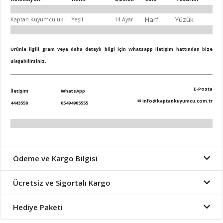
Harf
Yüzük
Kaptan Kuyumculuk
Yeşil
14 Ayar
Ürünle ilgili gram veya daha detaylı bilgi için Whatsapp iletişim hattından bize
ulaşabilirsiniz.
E-Posta
İletişim
WhatsApp
✉
info@kaptankuyumcu.com.tr
4443558
05494905555
Ödeme ve Kargo Bilgisi
Ücretsiz ve Sigortalı Kargo
Hediye Paketi