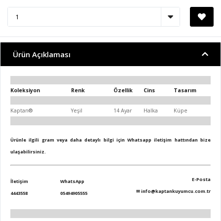
Ürün Açıklaması
Koleksiyon
Renk
Özellik
Cins
Tasarım
Kaptan®
Yeşil
14 Ayar
Halka
Küpe
Ürünle ilgili gram veya daha detaylı bilgi için Whatsapp iletişim hattından bize
ulaşabilirsiniz.
E-Posta
İletişim
WhatsApp
✉
info@kaptankuyumcu.com.tr
4443558
05494905555