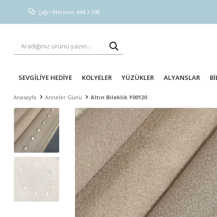
Çağrı Merkezi: 444 3 558
SEVGİLİYE HEDİYE
KOLYELER
YÜZÜKLER
ALYANSLAR
Bİ
Anasayfa
Anneler Günü
Altın Bileklik Y00120