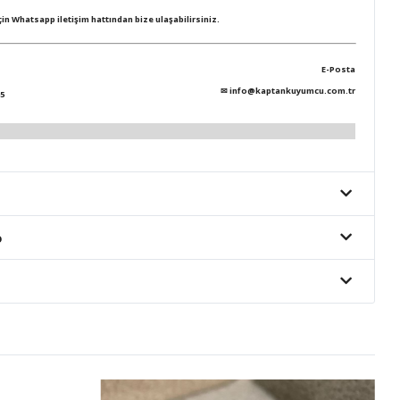
için Whatsapp iletişim hattından bize ulaşabilirsiniz.
E-Posta
✉
info@kaptankuyumcu.com.tr
5
o