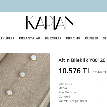
LEKLİKLER
PIRLANTALAR
BİLEZİKLER
PIERCING
KÜPELER
SE
Altın Bileklik Y00120
10.576 TL
12.442 TL
Stok Kodu
Marka
Stok Durumu
Gönderim
Tahmini Kargo Süresi