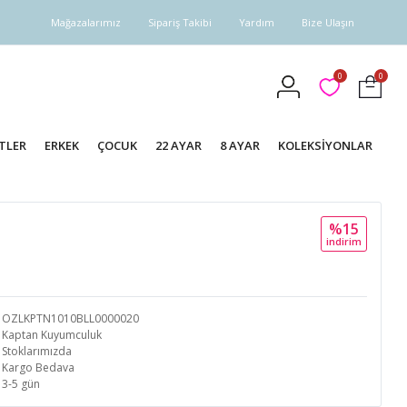
Mağazalarımız
Sipariş Takibi
Yardım
Bize Ulaşın
0
0
TLER
ERKEK
ÇOCUK
22 AYAR
8 AYAR
KOLEKSİYONLAR
%15
i̇ndi̇ri̇m
OZLKPTN1010BLL0000020
Kaptan Kuyumculuk
Stoklarımızda
Kargo Bedava
3-5 gün