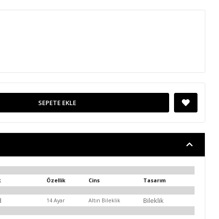
SEPETE EKLE
k
Özellik
Cins
Tasarım
d
Bileklik
14 Ayar
Altın Bileklik