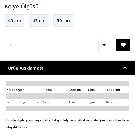
Kolye Ölçüsü
40 cm
45 cm
50 cm
Ürün Açıklaması
Koleksiyon
Renk
Özellik
Cins
Tasarım
Kaptan Kuyumculuk
Yeşil
8 Ayar
Figürlü
Kolye
Ürünle ilgili gram veya daha detaylı bilgi için Whatsapp iletişim hattından bize
ulaşabilirsiniz.