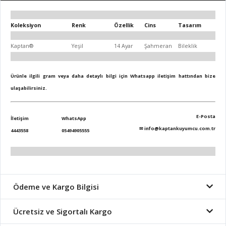
Koleksiyon
Renk
Özellik
Cins
Tasarım
Kaptan®
Yeşil
14 Ayar
Şahmeran
Bileklik
Ürünle ilgili gram veya daha detaylı bilgi için Whatsapp iletişim hattından bize
ulaşabilirsiniz.
E-Posta
İletişim
WhatsApp
✉
info@kaptankuyumcu.com.tr
4443558
05494905555
Ödeme ve Kargo Bilgisi
Ücretsiz ve Sigortalı Kargo