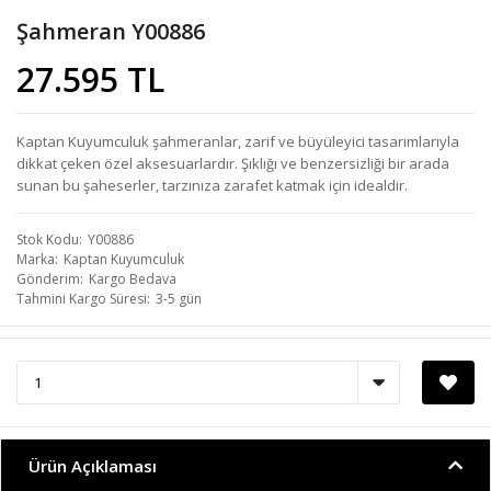
Şahmeran Y00886
27.595 TL
Kaptan Kuyumculuk şahmeranlar, zarif ve büyüleyici tasarımlarıyla
dikkat çeken özel aksesuarlardır. Şıklığı ve benzersizliği bir arada
sunan bu şaheserler, tarzınıza zarafet katmak için idealdir.
Stok Kodu
Y00886
Marka
Kaptan Kuyumculuk
Gönderim
Kargo Bedava
Tahmini Kargo Süresi
3-5 gün
Ürün Açıklaması