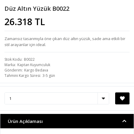
Düz Altın Yüzük B0022
26.318 TL
Zamansız tasarımıyla öne çıkan düz altın yüzük, sade ama etkili bir
stil arayanlar için ideal.
Stok Kodu
B0022
Marka
Kaptan Kuyumculuk
Gönderim
Kargo Bedava
Tahmini Kargo Süresi
3-5 gün
Ürün Açıklaması