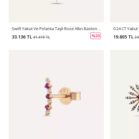
Swift Yakut Ve Pırlanta Taşlı Rose Altın Baston Küpe
0.24 CT Yakut
%20
33.136 TL
19.805 TL
41.419 TL
24