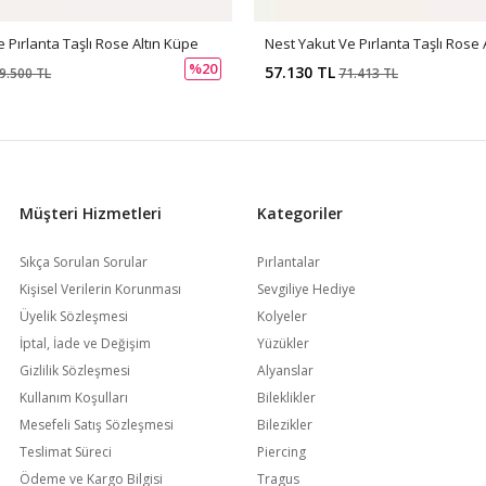
 Pırlanta Taşlı Rose Altın Küpe
Nest Yakut Ve Pırlanta Taşlı Rose 
%20
57.130 TL
9.500 TL
71.413 TL
Müşteri Hizmetleri
Kategoriler
Sıkça Sorulan Sorular
Pırlantalar
Kişisel Verilerin Korunması
Sevgiliye Hediye
Üyelik Sözleşmesi
Kolyeler
İptal, İade ve Değişim
Yüzükler
Gizlilik Sözleşmesi
Alyanslar
Kullanım Koşulları
Bileklikler
Mesefeli Satış Sözleşmesi
Bilezikler
Teslimat Süreci
Piercing
Ödeme ve Kargo Bilgisi
Tragus