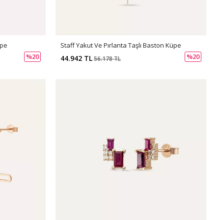
üpe
Staff Yakut Ve Pırlanta Taşlı Baston Küpe
%20
%20
44.942 TL
56.178 TL