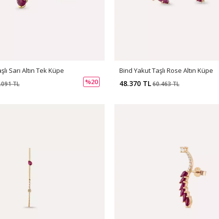
Bind Yakut Taşlı Rose Altın Küpe
şlı Sarı Altın Tek Küpe
%20
48.370 TL
60.463 TL
.091 TL