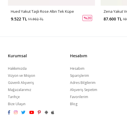
Hued Yakut Taşlı Rose Altın Tek Küpe
Zena Yakut Ve
%20
9.522 TL
87.600 TL
11.902 TL
10
Kurumsal
Hesabım
Hakkımızda
Hesabım
Vizyon ve Misyon
Siparişlerim
Güvenli Alışveriş
Adres Bilgilerim
Mağazalarımız
Alışveriş Sepetim
Tarihçe
Favorilerim
Bize Ulaşın
Blog