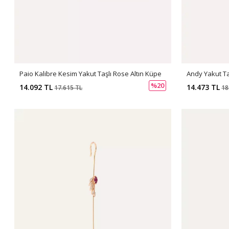
Paio Kalibre Kesim Yakut Taşlı Rose Altın Küpe
Andy Yakut Ta
%20
14.092 TL
14.473 TL
17.615 TL
18