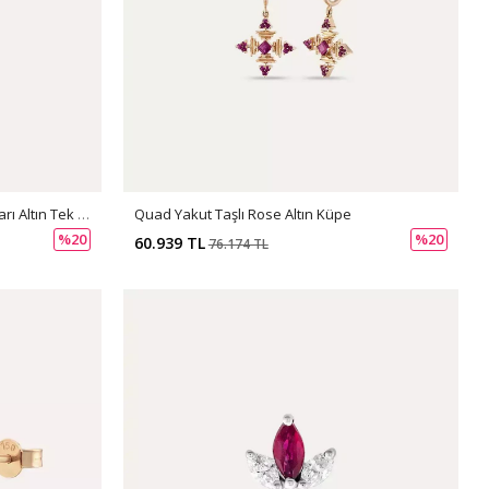
Quad Yakut Taşlı Rose Altın Küpe
0.15 CT Damla Kesim Yakut Taşlı Sarı Altın Tek Küpe
%20
%20
60.939 TL
76.174 TL