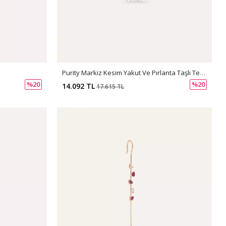
Purity Markiz Kesim Yakut Ve Pırlanta Taşlı Tek Küpe
%20
%20
14.092 TL
17.615 TL