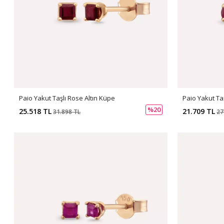
Paio Yakut Taşlı Rose Altın Küpe
Paio Yakut Ta
%20
25.518 TL
21.709 TL
31.898 TL
27