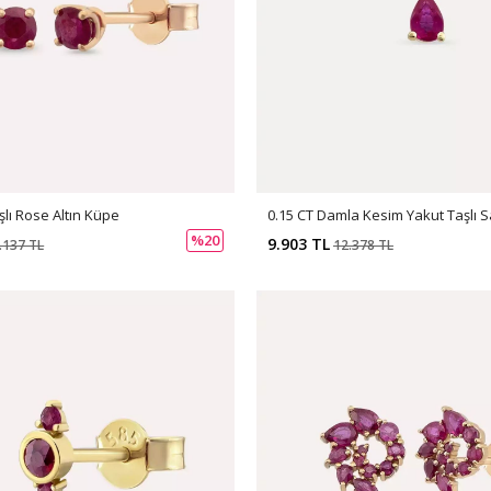
şlı Rose Altın Küpe
%20
9.903 TL
.137 TL
12.378 TL