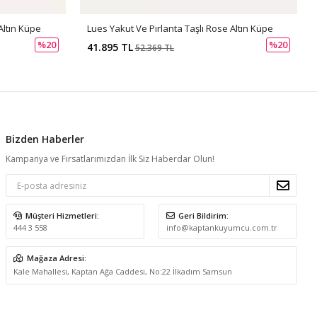
Altın Küpe
Lues Yakut Ve Pırlanta Taşlı Rose Altın Küpe
%20
%20
41.895 TL
52.369 TL
Bizden Haberler
Kampanya ve Fırsatlarımızdan İlk Siz Haberdar Olun!
Müşteri Hizmetleri:
Geri Bildirim:
444 3 558
info@kaptankuyumcu.com.tr
Mağaza Adresi:
Kale Mahallesi, Kaptan Ağa Caddesi, No:22 İlkadım Samsun