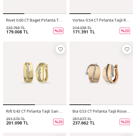
Rivet 0.60 CT Baget Pırlanta Taşlı Rose Ve Beyaz Altın Küpe
Vortex 0.54 CT Pırlanta Taşlı Rose Altın Küpe
223.760 TL
214.238 TL
%20
%20
179.008 TL
171.391 TL
Rift 0.43 CT Pırlanta Taşlı Sarı Altın Küpe
Bia 0.53 CT Pırlanta Taşlı Rose Altın Küpe
251.373 TL
297.077 TL
%20
%20
201.098 TL
237.662 TL