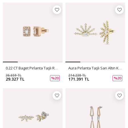
0.22 CT Baget Pırlanta Taşlı Rose Altın Küpe
Aura Pırlanta Taşlı Sarı Altın Küpe
36.659 TL
214.238 TL
%20
%20
29.327 TL
171.391 TL