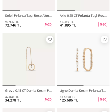
Soleil Pırlanta Taşlı Rose Altın Küpe
Axle 0.25 CT Pırlanta Taşlı Rose Altın Tek Küpe
90.932 TL
52.369 TL
%20
%20
72.746 TL
41.895 TL
Grove 0.15 CT Damla Kesim Pırlanta Taşlı Rose Altın Sallantılı Küpe
Ligne Damla Kesim Pırlanta Taşlı Rose Altın Küpe
42.848 TL
157.108 TL
%20
%20
34.278 TL
125.686 TL