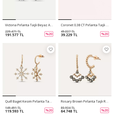
Victoria Pırlanta Taşlı Beyaz Altın Küpe
Coronet 0.38 CT Pırlanta Taşlı Rose Altın Küpe
239.471 TL
49.037 TL
%20
%20
191.577 TL
39.229 TL
Quill Baget Kesim Pırlanta Taşlı Rose Altın Küpe
Rosary Brown Pırlanta Taşlı Rose Altın Küpe
149.491 TL
80.934 TL
%20
%20
119.593 TL
64.748 TL