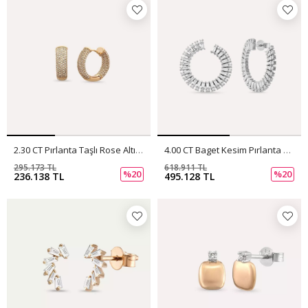
2.30 CT Pırlanta Taşlı Rose Altın Halka Küpe
4.00 CT Baget Kesim Pırlanta Taşlı Beyaz Altn Küpe
295.173 TL
618.911 TL
%20
%20
236.138 TL
495.128 TL