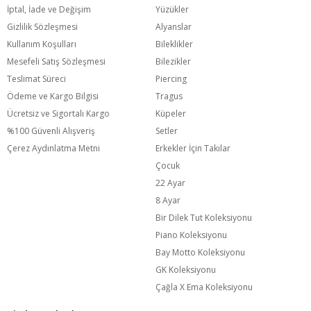
İptal, İade ve Değişim
Yüzükler
Gizlilik Sözleşmesi
Alyanslar
Kullanım Koşulları
Bileklikler
Mesefeli Satış Sözleşmesi
Bilezikler
Teslimat Süreci
Piercing
Ödeme ve Kargo Bilgisi
Tragus
Ücretsiz ve Sigortalı Kargo
Küpeler
%100 Güvenli Alışveriş
Setler
Çerez Aydınlatma Metni
Erkekler İçin Takılar
Çocuk
22 Ayar
8 Ayar
Bir Dilek Tut Koleksiyonu
Piano Koleksiyonu
Bay Motto Koleksiyonu
GK Koleksiyonu
Çağla X Ema Koleksiyonu