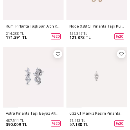
Rumi Pırlanta Taşlı Sarı Altın Küpe
Node 0.88 CT Pırlanta Taşlı Küpe
214.238 TL
152.347 TL
%20
%20
171.391 TL
121.878 TL
Astra Pırlanta Taşlı Beyaz Altın Küpe
0.32 CT Markiz Kesim Pırlanta Taşlı Beyaz Altın Tek Küpe
487.511 TL
71.413 TL
%20
%20
390.009 TL
57.130 TL