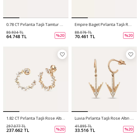
0.78 CT Pırlanta Taşlı Tamtur Beyaz Altın Tek Küpe
Empire Baget Pırlanta Taşlı Rose Altın Küpe
80.934 TL
88.076 TL
%20
%20
64.748 TL
70.461 TL
1.82 CT Pırlanta Taşlı Rose Altın Küpe
Luvia Pırlanta Taşlı Rose Altın Küpe
297.077 TL
41.895 TL
%20
%20
237.662 TL
33.516 TL