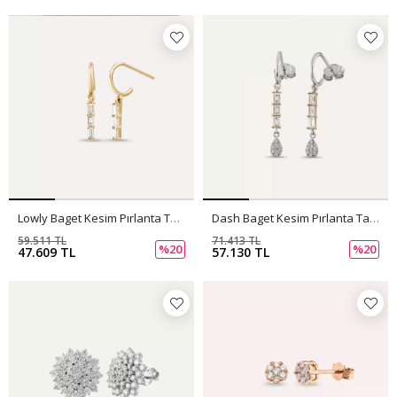
Lowly Baget Kesim Pırlanta Taşlı Sarı Altın Küpe
Dash Baget Kesim Pırlanta Taşlı Beyaz Altın Küpe
59.511 TL
71.413 TL
%20
%20
47.609 TL
57.130 TL