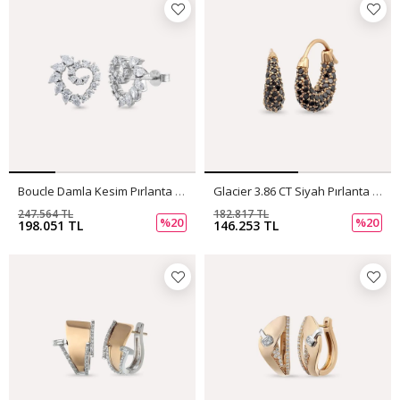
Boucle Damla Kesim Pırlanta Taşlı Beyaz Altın Küpe
Glacier 3.86 CT Siyah Pırlanta Taşlı Rose Altın Küpe
247.564 TL
182.817 TL
%20
%20
198.051 TL
146.253 TL