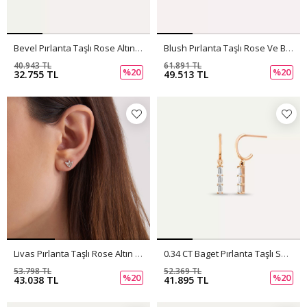
Bevel Pırlanta Taşlı Rose Altın Küpe
Blush Pırlanta Taşlı Rose Ve Beyaz Altın Küpe
40.943 TL
61.891 TL
%20
%20
32.755 TL
49.513 TL
Livas Pırlanta Taşlı Rose Altın Küpe
0.34 CT Baget Pırlanta Taşlı Sallantılı Küpe
53.798 TL
52.369 TL
%20
%20
43.038 TL
41.895 TL