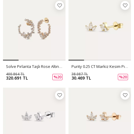
Solve Pırlanta Taşlı Rose Altın Küpe
Purity 0.25 CT Markiz Kesim Pırlanta Taşlı Sarı Altın Küpe
400.864 TL
38.087 TL
%20
%20
320.691 TL
30.469 TL