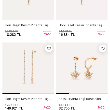
Flon Baget Kesim Pırlanta Taşlı Rose Altın Mini Tek Küpe
Flon Baget Kesim Pırlanta Taşlı Rose Altın Tek Küpe
22.852 TL
21.043 TL
%20
%20
18.282 TL
16.834 TL
Flon Baget Kesim Pırlanta Taşlı Rose Altın Küpe
Solis Pırlanta Taşlı Rose Altın Sallantılı Küpe
176.151 TL
40.943 TL
%20
%20
140.921 TL
32.755 TL