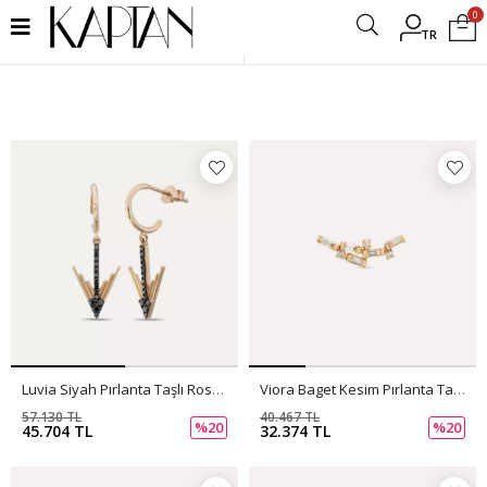
0
TR
Filtrele
Luvia Siyah Pırlanta Taşlı Rose Altın Küpe
Viora Baget Kesim Pırlanta Taşlı Rose Altın Küpe
57.130 TL
40.467 TL
%20
%20
45.704 TL
32.374 TL