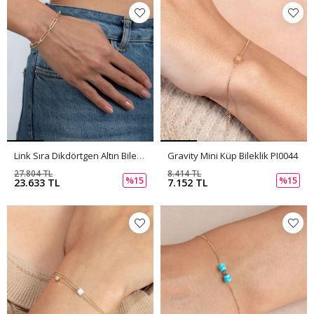
Link Sıra Dikdörtgen Altın Bileklik PI0051
Gravity Mini Küp Bileklik PI0044
27.804 TL
8.414 TL
%15
%15
23.633 TL
7.152 TL