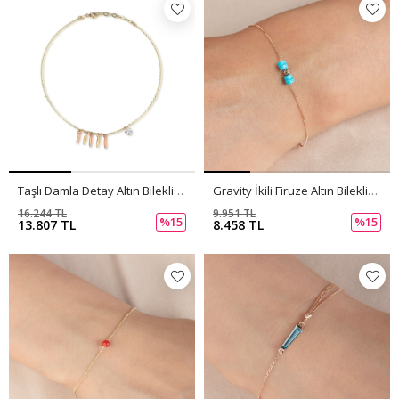
Taşlı Damla Detay Altın Bileklik PI0062
Gravity İkili Firuze Altın Bileklik PI0061
16.244 TL
9.951 TL
%15
%15
13.807 TL
8.458 TL