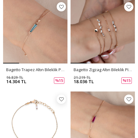
Bagetto Trapez Altın Bileklik PI0038
Bagetto Zigzag Altın Bileklik PI0036
16.829 TL
21.219 TL
%15
%15
14.304 TL
18.036 TL