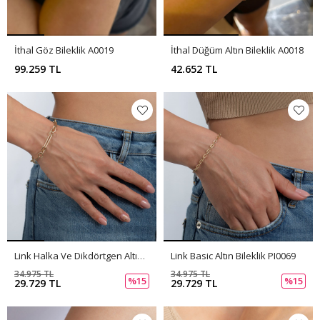
İthal Göz Bileklik A0019
İthal Düğüm Altın Bileklik A0018
99.259 TL
42.652 TL
Link Halka Ve Dikdörtgen Altın Bileklik PI0070
Link Basic Altın Bileklik PI0069
34.975 TL
34.975 TL
%15
%15
29.729 TL
29.729 TL