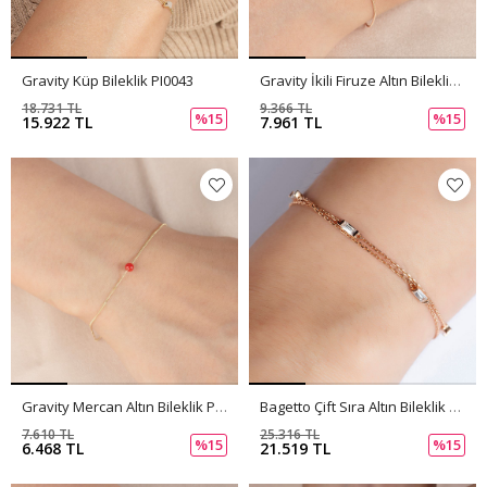
Gravity Küp Bileklik PI0043
Gravity İkili Firuze Altın Bileklik PI0040
18.731 TL
9.366 TL
%15
%15
15.922 TL
7.961 TL
Gravity Mercan Altın Bileklik PI0039
Bagetto Çift Sıra Altın Bileklik PI0037
7.610 TL
25.316 TL
%15
%15
6.468 TL
21.519 TL