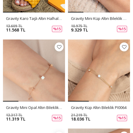
Gravity Karo Taşlı Altın Halhal PI0066
Gravity Mini Küp Altın Bileklik PI0065
13.609 TL
10.975 TL
%15
%15
11.568 TL
9.329 TL
Gravity Mini Opal Altın Bileklik PI0063
Gravity Küp Altın Bileklik PI0064
13.317 TL
21.219 TL
%15
%15
11.319 TL
18.036 TL