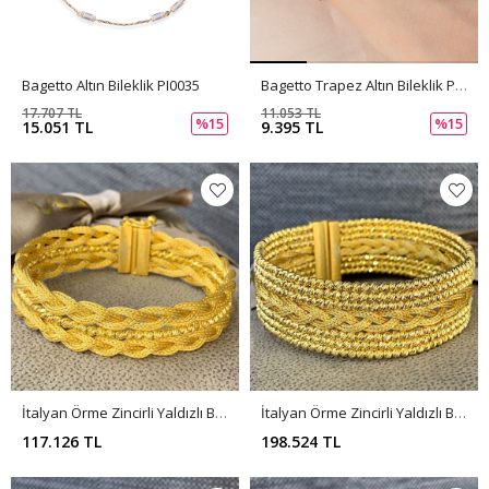
Bagetto Altın Bileklik PI0035
Bagetto Trapez Altın Bileklik PI0034
17.707 TL
11.053 TL
%15
%15
15.051 TL
9.395 TL
İtalyan Örme Zincirli Yaldızlı Bileklik BL0155
İtalyan Örme Zincirli Yaldızlı Bileklik BL0154
117.126 TL
198.524 TL