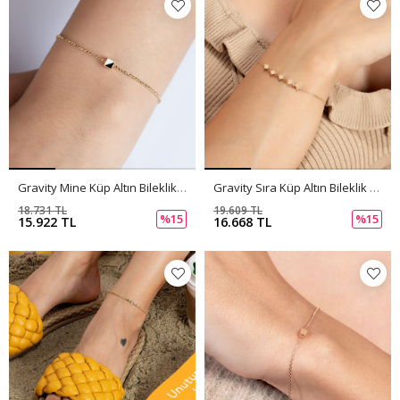
Gravity Mine Küp Altın Bileklik PI0068
Gravity Sıra Küp Altın Bileklik PI0067
18.731 TL
19.609 TL
%15
%15
15.922 TL
16.668 TL