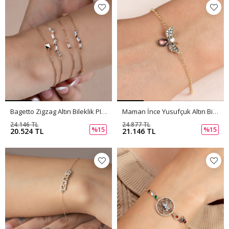
Bagetto Zigzag Altın Bileklik PI0056
Maman İnce Yusufçuk Altın Bileklik PI0055
24.146 TL
24.877 TL
%15
%15
20.524 TL
21.146 TL