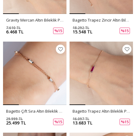
Gravity Mercan Altın Bileklik PI0060
Bagetto Trapez Zincir Altın Bileklik PI0059
7.610 TL
18.292 TL
%15
%15
6.468 TL
15.548 TL
Bagetto Çift Sıra Altın Bileklik PI0057
Bagetto Trapez Altın Bileklik PI0058
29.999 TL
16.097 TL
%15
%15
25.499 TL
13.683 TL