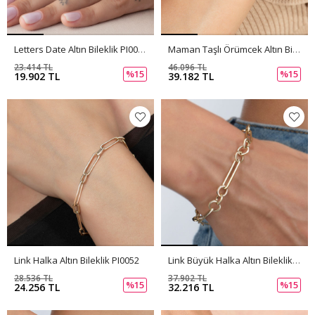
Letters Date Altın Bileklik PI0053
Maman Taşlı Örümcek Altın Bileklik PI0054
23.414 TL
46.096 TL
%15
%15
19.902 TL
39.182 TL
Link Halka Altın Bileklik PI0052
Link Büyük Halka Altın Bileklik PI0050
28.536 TL
37.902 TL
%15
%15
24.256 TL
32.216 TL