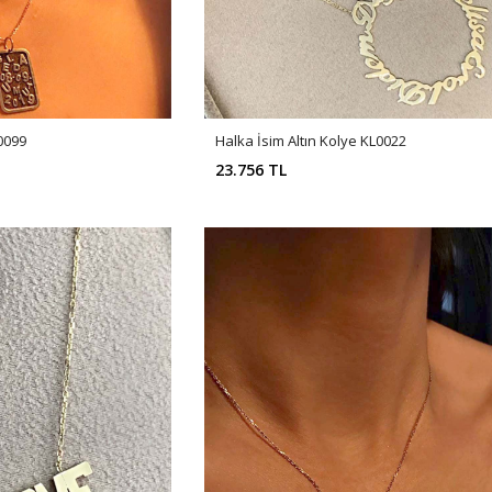
0099
Halka İsim Altın Kolye KL0022
23.756 TL