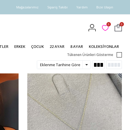
Mağazalarımız
Sipariş Takibi
Yardım
Bize Ulaşın
0
0
TLER
ERKEK
ÇOCUK
22 AYAR
8 AYAR
KOLEKSİYONLAR
Tükenen Ürünleri Gösterme