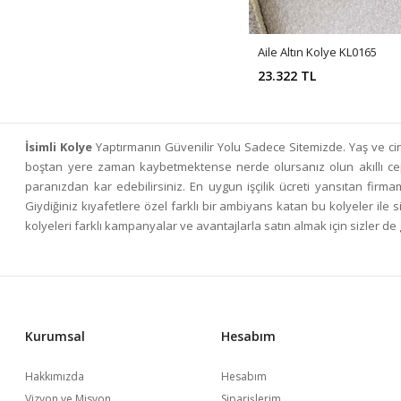
Aile Altın Kolye KL0165
23.322 TL
İsimli Kolye
Yaptırmanın Güvenilir Yolu Sadece Sitemizde. Yaş ve cin
boştan yere zaman kaybetmektense nerde olursanız olun akıllı cep t
paranızdan kar edebilirsiniz. En uygun işçilik ücreti yansıtan firm
Giydiğiniz kıyafetlere özel farklı bir ambiyans katan bu kolyeler ile
kolyeleri farklı kampanyalar ve avantajlarla satın almak için sizler d
Kurumsal
Hesabım
Hakkımızda
Hesabım
Vizyon ve Misyon
Siparişlerim