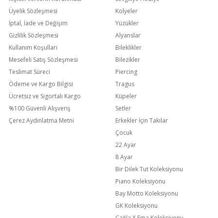
Üyelik Sözleşmesi
Kolyeler
İptal, İade ve Değişim
Yüzükler
Gizlilik Sözleşmesi
Alyanslar
Kullanım Koşulları
Bileklikler
Mesefeli Satış Sözleşmesi
Bilezikler
Teslimat Süreci
Piercing
Ödeme ve Kargo Bilgisi
Tragus
Ücretsiz ve Sigortalı Kargo
Küpeler
%100 Güvenli Alışveriş
Setler
Çerez Aydınlatma Metni
Erkekler İçin Takılar
Çocuk
22 Ayar
8 Ayar
Bir Dilek Tut Koleksiyonu
Piano Koleksiyonu
Bay Motto Koleksiyonu
GK Koleksiyonu
Çağla X Ema Koleksiyonu