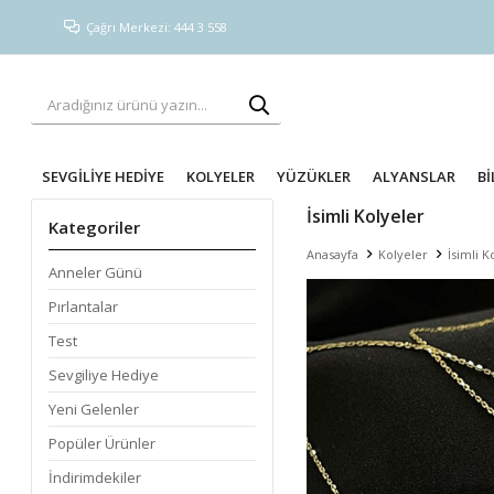
Çağrı Merkezi: 444 3 558
SEVGİLİYE HEDİYE
KOLYELER
YÜZÜKLER
ALYANSLAR
Bİ
İsimli Kolyeler
Kategoriler
Anasayfa
Kolyeler
İsimli K
Anneler Günü
Pırlantalar
Test
Sevgiliye Hediye
Yeni Gelenler
Popüler Ürünler
İndirimdekiler