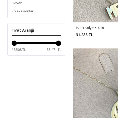
8 Ayar
Koleksiyonlar
İsimli Kolye KL0181
Fiyat Aralığı
31.288 TL
16.508 TL
55.471 TL