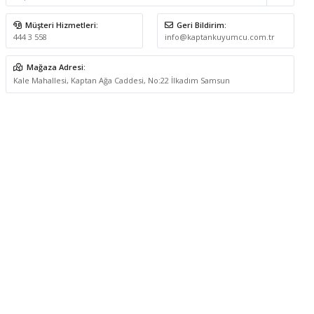
Müşteri Hizmetleri:
Geri Bildirim:
444 3 558
info@kaptankuyumcu.com.tr
Mağaza Adresi:
Kale Mahallesi, Kaptan Ağa Caddesi, No:22 İlkadım Samsun