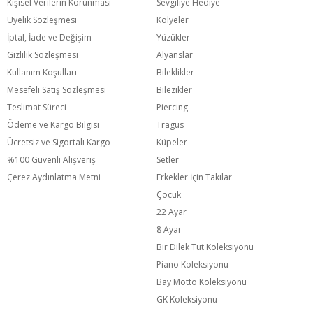
Kişisel Verilerin Korunması
Sevgiliye Hediye
Üyelik Sözleşmesi
Kolyeler
İptal, İade ve Değişim
Yüzükler
Gizlilik Sözleşmesi
Alyanslar
Kullanım Koşulları
Bileklikler
Mesefeli Satış Sözleşmesi
Bilezikler
Teslimat Süreci
Piercing
Ödeme ve Kargo Bilgisi
Tragus
Ücretsiz ve Sigortalı Kargo
Küpeler
%100 Güvenli Alışveriş
Setler
Çerez Aydınlatma Metni
Erkekler İçin Takılar
Çocuk
22 Ayar
8 Ayar
Bir Dilek Tut Koleksiyonu
Piano Koleksiyonu
Bay Motto Koleksiyonu
GK Koleksiyonu