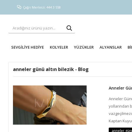
Çağrı Merkezi: 444 3 558
SEVGİLİYE HEDİYE
KOLYELER
YÜZÜKLER
ALYANSLAR
Bİ
anneler günü altın bilezik - Blog
Anneler Gün
Anneler Günü,
yollarından b
vazgeçilmezdi
Kaptan Kuyum
anneler günü