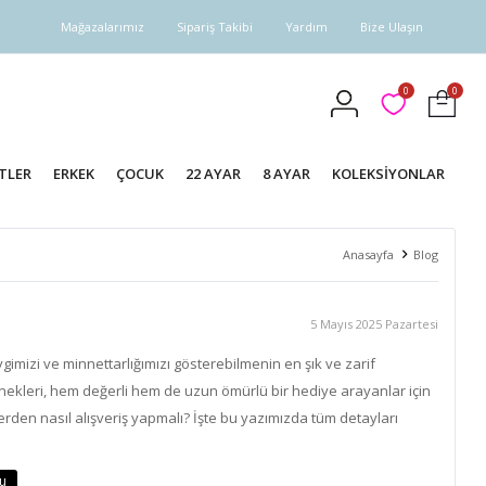
Mağazalarımız
Sipariş Takibi
Yardım
Bize Ulaşın
0
0
TLER
ERKEK
ÇOCUK
22 AYAR
8 AYAR
KOLEKSİYONLAR
Anasayfa
Blog
5 Mayıs 2025 Pazartesi
gimizi ve minnettarlığımızı gösterebilmenin en şık ve zarif
eçenekleri, hem değerli hem de uzun ömürlü bir hediye arayanlar için
yerden nasıl alışveriş yapmalı? İşte bu yazımızda tüm detayları
cu