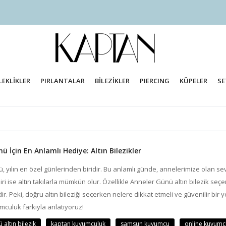
LEKLİKLER
PIRLANTALAR
BİLEZİKLER
PIERCING
KÜPELER
SE
ü İçin En Anlamlı Hediye: Altın Bilezikler
 yılın en özel günlerinden biridir. Bu anlamlı günde, annelerimize olan sev
iri ise altın takılarla mümkün olur. Özellikle Anneler Günü altın bilezik s
r. Peki, doğru altın bileziği seçerken nelere dikkat etmeli ve güvenilir bir 
culuk farkıyla anlatıyoruz!
 altın bilezik
kaptan kuyumculuk
samsun kuyumcu
online kuyum