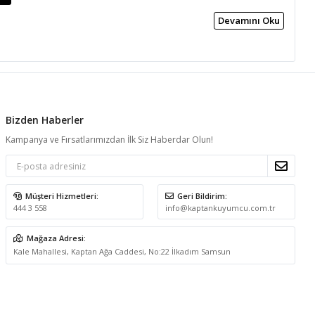
Devamını Oku
Bizden Haberler
Kampanya ve Fırsatlarımızdan İlk Siz Haberdar Olun!
Müşteri Hizmetleri:
Geri Bildirim:
444 3 558
info@kaptankuyumcu.com.tr
Mağaza Adresi:
Kale Mahallesi, Kaptan Ağa Caddesi, No:22 İlkadım Samsun